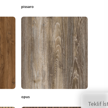
pissaro
opus
Teklif İs