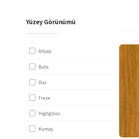
Yüzey Görünümü
Ahşap
Bute
Düz
Freze
Highgloss
Kumaş