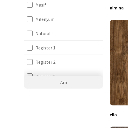
Masif
almina
Milenyum
Natural
Register 1
Register 2
Register 3
Ara
Str
Super mat
ella
Taş