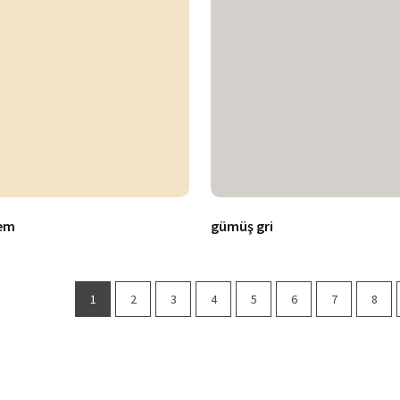
rem
gümüş gri
1
2
3
4
5
6
7
8