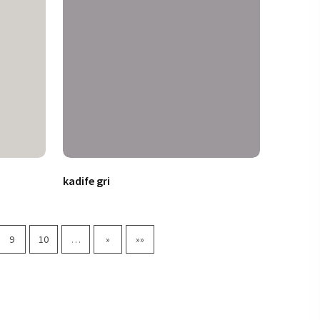
kadife gri
9
10
…
»
»»