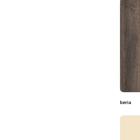
Wood
beria