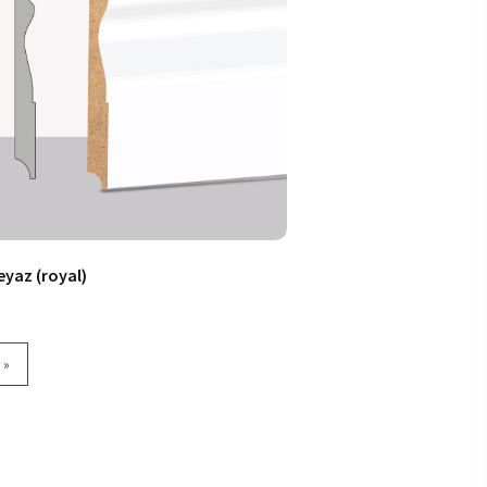
eyaz (royal)
»