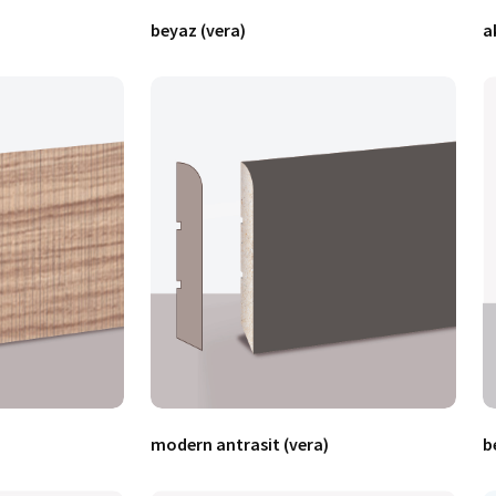
beyaz (vera)
a
modern antrasit (vera)
b