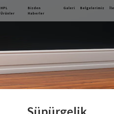
HPL
Bizden
Galeri
Belgelerimiz
İl
Ürünler
Haberler
Süpürgelik