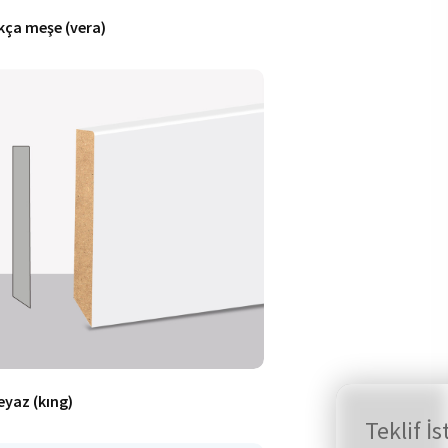
kça meşe (vera)
eyaz (kıng)
Teklif İs