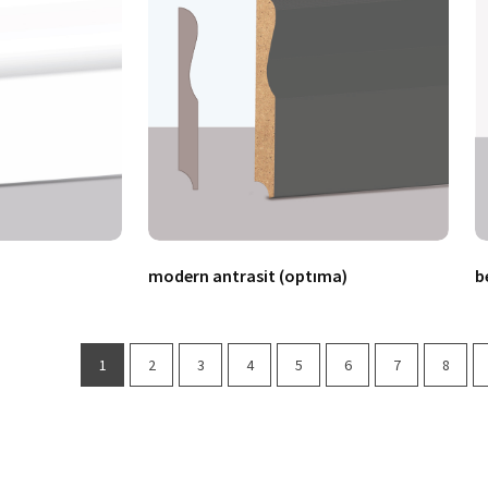
modern antrasit (optıma)
b
1
2
3
4
5
6
7
8