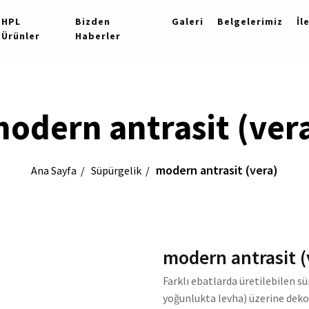
HPL
Bizden
Galeri
Belgelerimiz
İl
Ürünler
Haberler
odern antrasit (ver
modern antrasit (vera)
Ana Sayfa
Süpürgelik
modern antrasit (
Farklı ebatlarda üretilebilen s
yoğunlukta levha) üzerine dekor