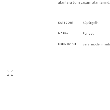
alanlara tüm yaşam alanlarında
Süpürgelik
KATEGORI
Forrast
MARKA
vera_modern_antr
ÜRÜN KODU