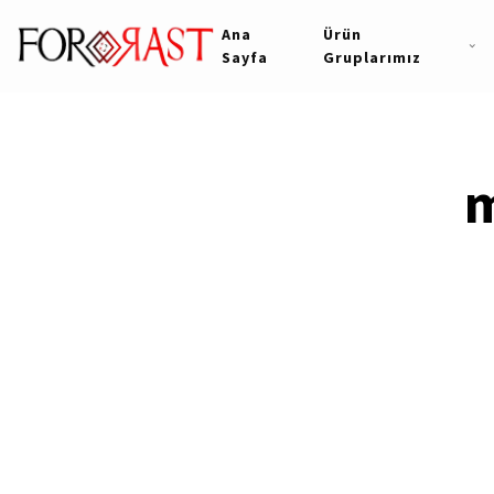
Ana
Ürün
Sayfa
Gruplarımız
m