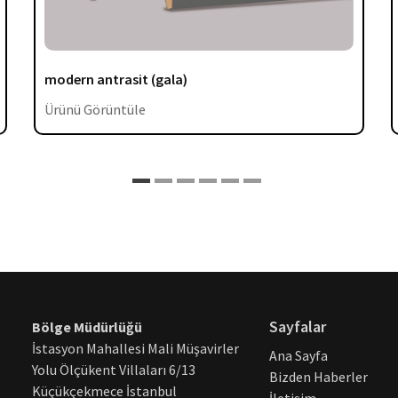
modern antrasit (gala)
Ürünü Görüntüle
Sayfalar
Bölge Müdürlüğü
İstasyon Mahallesi Mali Müşavirler
Ana Sayfa
Yolu Ölçükent Villaları 6/13
Bizden Haberler
Küçükçekmece İstanbul
İletişim