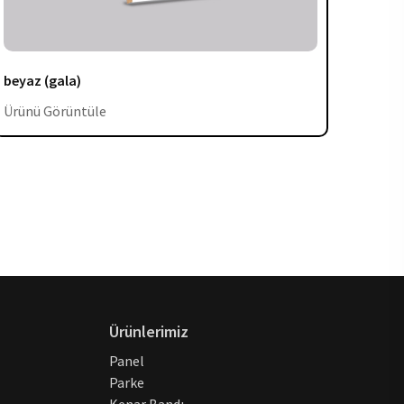
beyaz (gala)
moder
Ürünü Görüntüle
Ürünü
Ürünlerimiz
Panel
Parke
Kenar Bandı