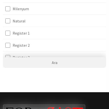
Milenyum
Natural
Register 1
Register 2
Register 3
Ara
Str
Super mat
Taş
Wood