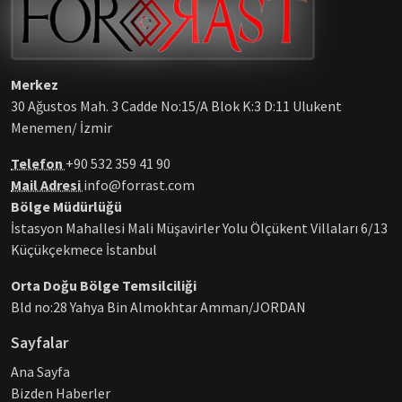
Merkez
30 Ağustos Mah. 3 Cadde No:15/A Blok K:3 D:11 Ulukent
Menemen/ İzmir
Telefon
+90 532 359 41 90
Mail Adresi
info@forrast.com
Bölge Müdürlüğü
İstasyon Mahallesi Mali Müşavirler Yolu Ölçükent Villaları 6/13
Küçükçekmece İstanbul
Orta Doğu Bölge Temsilciliği
Bld no:28 Yahya Bin Almokhtar Amman/JORDAN
Sayfalar
Ana Sayfa
Bizden Haberler