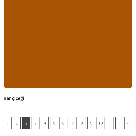
nar çiçeği
«
1
2
3
4
5
6
7
8
9
10
…
»
»»