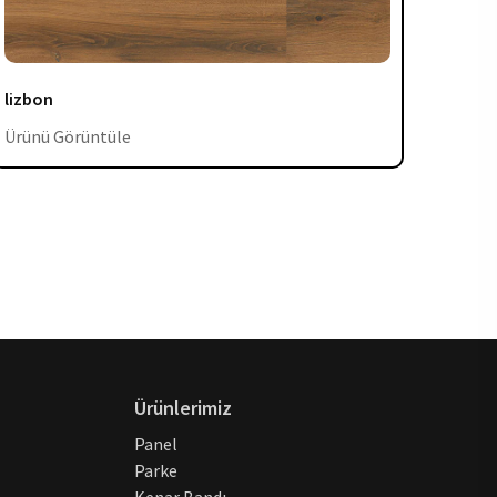
lizbon
sevill
Ürünü Görüntüle
Ürünü
Ürünlerimiz
Panel
Parke
Kenar Bandı