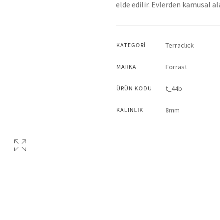
elde edilir. Evlerden kamusal a
Terraclick
KATEGORI
Forrast
MARKA
t_44b
ÜRÜN KODU
8mm
KALINLIK