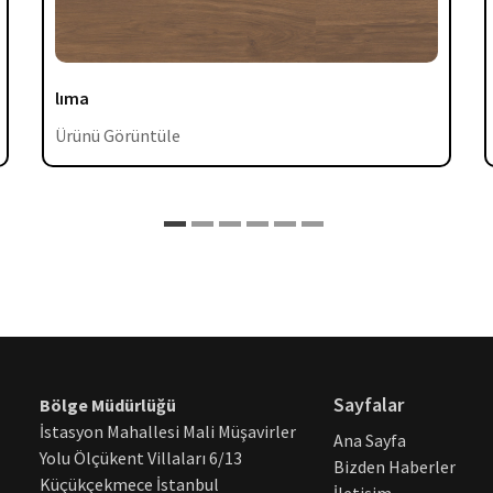
lıma
Ürünü Görüntüle
Sayfalar
Bölge Müdürlüğü
İstasyon Mahallesi Mali Müşavirler
Ana Sayfa
Yolu Ölçükent Villaları 6/13
Bizden Haberler
Küçükçekmece İstanbul
İletişim