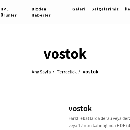
HPL
Bizden
Galeri
Belgelerimiz
İl
Ürünler
Haberler
vostok
vostok
Ana Sayfa
Terraclick
vostok
Farklı ebatlarda derzli veya der
veya 12 mm kalınlığında HDF (da