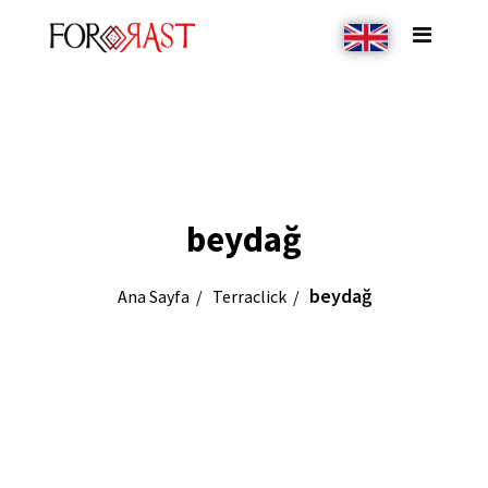
beydağ
beydağ
Ana Sayfa
Terraclick