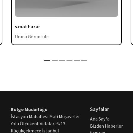
s.mat hazar
Ürünü Görüntüle
Sayfalar
Bölge Müdürlüğü
İstasyon Mahallesi Mali Müşavirler
Ana Sayfa
Yolu Ölçükent Villaları 6/13
Bizden Haberler
Küçükçekmece İstanbul
İletişim