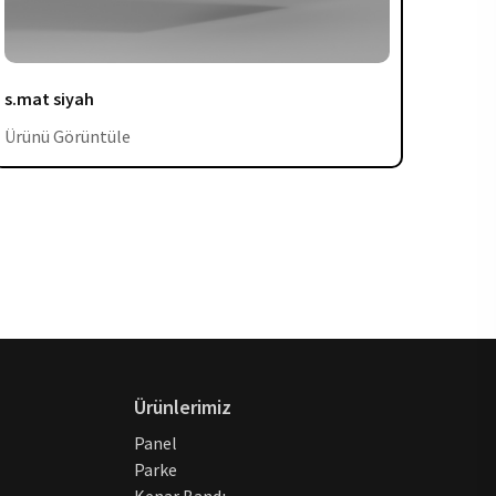
s.mat siyah
s.mat
Ürünü Görüntüle
Ürünü
Ürünlerimiz
Panel
Parke
Kenar Bandı