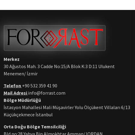
Merkez
30 Ağustos Mah. 3 Cadde No:15/A Blok K:3 D:11 Ulukent
Menemen/ İzmir
Telefon
+90 532 359 41 90
Mail Adresi
info@forrast.com
Bölge Müdürlüğü
İstasyon Mahallesi Mali Müşavirler Yolu Ölçükent Villaları 6/13
Küçükçekmece İstanbul
Orta Doğu Bölge Temsilciliği
Bld no:28 Yahya Bin Almokhtar Amman/JORDAN