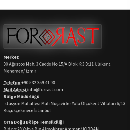
Merkez
30 Ağustos Mah. 3 Cadde No:15/A Blok K:3 D:11 Ulukent
Menemen/ İzmir
Telefon
+90 532 359 41 90
Mail Adresi
info@forrast.com
Bölge Müdürlüğü
İstasyon Mahallesi Mali Müşavirler Yolu Ölçükent Villaları 6/13
Küçükçekmece İstanbul
Orta Doğu Bölge Temsilciliği
Bld no:28 Yahya Bin Almokhtar Amman/JORDAN