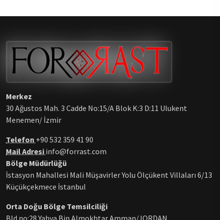
Merkez
30 Ağustos Mah. 3 Cadde No:15/A Blok K:3 D:11 Ulukent
Menemen/ İzmir
Telefon
+90 532 359 41 90
Mail Adresi
info@forrast.com
Bölge Müdürlüğü
İstasyon Mahallesi Mali Müşavirler Yolu Ölçükent Villaları 6/13
Küçükçekmece İstanbul
Orta Doğu Bölge Temsilciliği
Bld no:28 Yahya Bin Almokhtar Amman/JORDAN