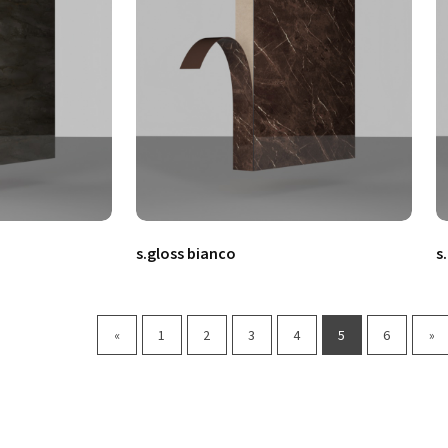
s.gloss bianco
s
«
1
2
3
4
5
6
»