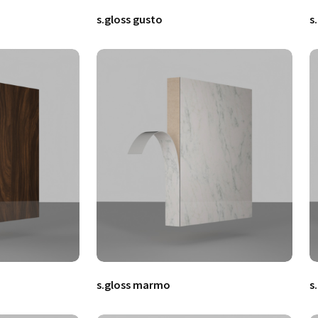
s.gloss gusto
s
s.gloss marmo
s