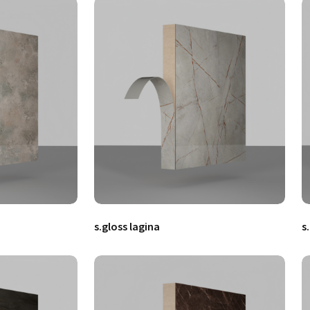
s.gloss lagina
s