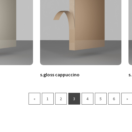
s.gloss cappuccino
s
«
1
2
3
4
5
6
»