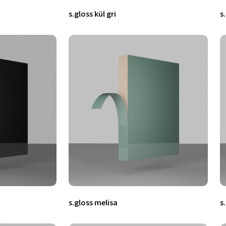
s.gloss kül gri
s
s.gloss melisa
s