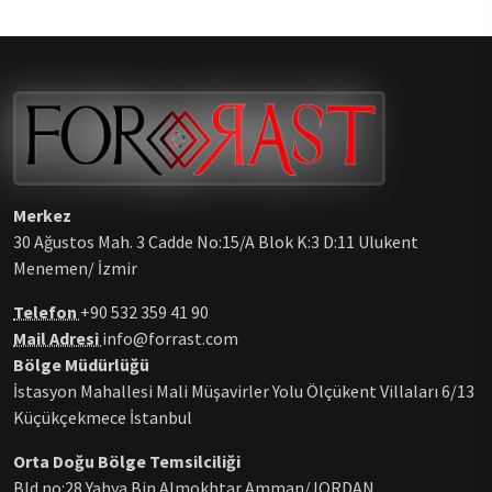
Merkez
30 Ağustos Mah. 3 Cadde No:15/A Blok K:3 D:11 Ulukent
Menemen/ İzmir
Telefon
+90 532 359 41 90
Mail Adresi
info@forrast.com
Bölge Müdürlüğü
İstasyon Mahallesi Mali Müşavirler Yolu Ölçükent Villaları 6/13
Küçükçekmece İstanbul
Orta Doğu Bölge Temsilciliği
Bld no:28 Yahya Bin Almokhtar Amman/JORDAN