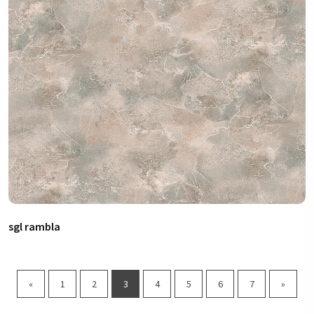
sgl rambla
«
1
2
3
4
5
6
7
»