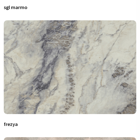
sgl marmo
frezya