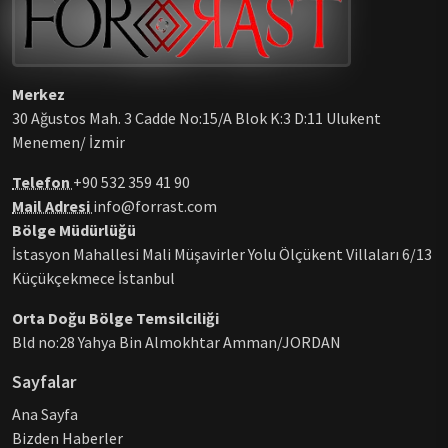
Merkez
30 Ağustos Mah. 3 Cadde No:15/A Blok K:3 D:11 Ulukent
Menemen/ İzmir
Telefon
+90 532 359 41 90
Mail Adresi
info@forrast.com
Bölge Müdürlüğü
İstasyon Mahallesi Mali Müşavirler Yolu Ölçükent Villaları 6/13
Küçükçekmece İstanbul
Orta Doğu Bölge Temsilciliği
Bld no:28 Yahya Bin Almokhtar Amman/JORDAN
Sayfalar
Ana Sayfa
Bizden Haberler