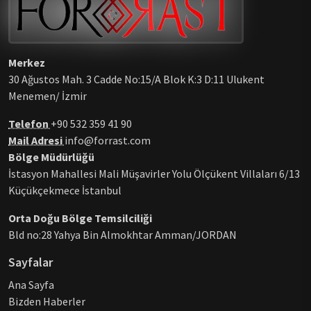
Merkez
30 Ağustos Mah. 3 Cadde No:15/A Blok K:3 D:11 Ulukent
Menemen/ İzmir
Telefon
+90 532 359 41 90
Mail Adresi
info@forrast.com
Bölge Müdürlüğü
İstasyon Mahallesi Mali Müşavirler Yolu Ölçükent Villaları 6/13
Küçükçekmece İstanbul
Orta Doğu Bölge Temsilciliği
Bld no:28 Yahya Bin Almokhtar Amman/JORDAN
Sayfalar
Ana Sayfa
Bizden Haberler